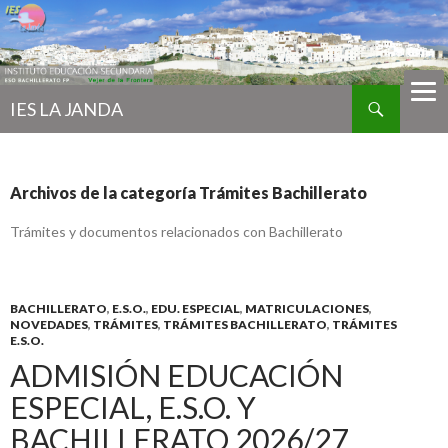
Buscar
IES LA JANDA
IR
AL
CONTENIDO
Archivos de la categoría Trámites Bachillerato
Trámites y documentos relacionados con Bachillerato
BACHILLERATO
,
E.S.O.
,
EDU. ESPECIAL
,
MATRICULACIONES
,
NOVEDADES
,
TRÁMITES
,
TRÁMITES BACHILLERATO
,
TRÁMITES
E.S.O.
ADMISIÓN EDUCACIÓN
ESPECIAL, E.S.O. Y
BACHILLERATO 2026/27