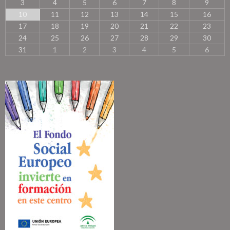
3
4
5
6
7
8
9
m
10
11
12
13
14
15
16
e
s
17
18
19
20
21
22
23
e
24
25
26
27
28
29
30
s
31
1
2
3
4
5
6