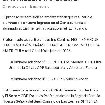
MARZO 2, 2026
SECRETARÍA
El proceso de admisión solamente tienen que realizarlo
el
alumnado de nuevo ingreso en el Centro,
nunca el
alumnado actualmente matriculado en el IES la Janda.
El alumnado adscrito a nuestro Centro, NO
TIENE QUE
HACER NINGÚN TRÁMITE HASTA EL MOMENTO DE LA
MATRÍCULA (del 01 al 10 de julio de 2026)
-Alumnado adscrito 1º ESO :CEIP Los Molinos, CEIP Ntra
Sra de la Oliva , CPR Saladobreña y Almenara Zahora
-Alumnado adscrito 4º ESO CDP Divino Salvador.
El Alumnado procedente de
CPR
Almenara
San Ambrosio
y El
Soto
y CDP Escuelas Profesionales de la Sagrada Familia-
Nuestra Señora del Buen Consejo de
Las Lomas
SI
TIENEN