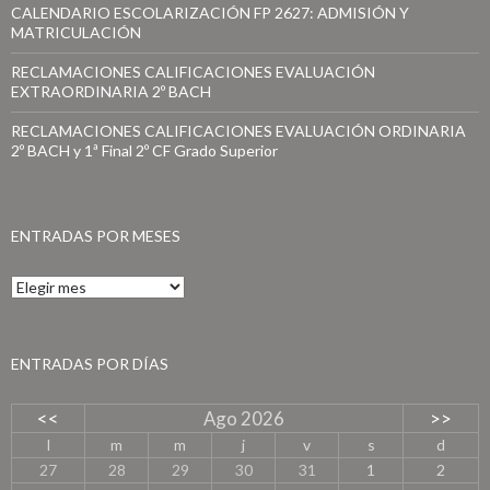
CALENDARIO ESCOLARIZACIÓN FP 2627: ADMISIÓN Y
MATRICULACIÓN
RECLAMACIONES CALIFICACIONES EVALUACIÓN
EXTRAORDINARIA 2º BACH
RECLAMACIONES CALIFICACIONES EVALUACIÓN ORDINARIA
2º BACH y 1ª Final 2º CF Grado Superior
ENTRADAS POR MESES
E
n
t
r
a
ENTRADAS POR DÍAS
d
a
<<
Ago 2026
>>
s
p
l
m
m
j
v
s
d
o
27
28
29
30
31
1
2
r