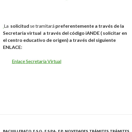
La
solicitud
se tramitará
preferentemente a través de la
Secretaria virtual a través del código iANDE ( solicitar en
el centro educativo de origen) a través del siguiente
ENLACE:
Enlace Secretaría Virtual
BACHILLERATO
,
E.S.O.
,
E.S.P.A.
,
F.P.
,
NOVEDADES
,
TRÁMITES
,
TRÁMITES