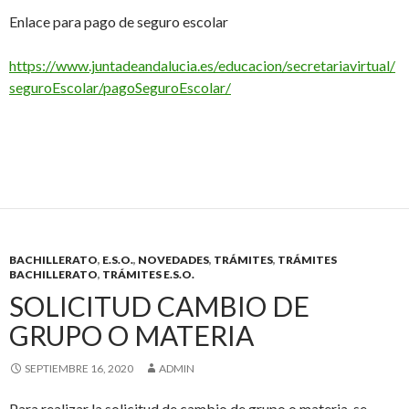
Enlace para pago de seguro escolar
https://www.juntadeandalucia.es/educacion/secretariavirtual/
seguroEscolar/pagoSeguroEscolar/
BACHILLERATO
,
E.S.O.
,
NOVEDADES
,
TRÁMITES
,
TRÁMITES
BACHILLERATO
,
TRÁMITES E.S.O.
SOLICITUD CAMBIO DE
GRUPO O MATERIA
SEPTIEMBRE 16, 2020
ADMIN
Para realizar la solicitud de cambio de grupo o materia, se