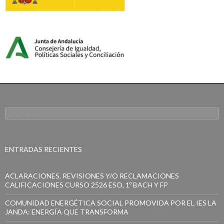
B
u
s
c
a
ENTRADAS RECIENTES
r
:
ACLARACIONES, REVISIONES Y/O RECLAMACIONES
CALIFICACIONES CURSO 2526 ESO, 1º BACH Y FP
COMUNIDAD ENERGÉTICA SOCIAL PROMOVIDA POR EL IES LA
JANDA: ENERGÍA QUE TRANSFORMA