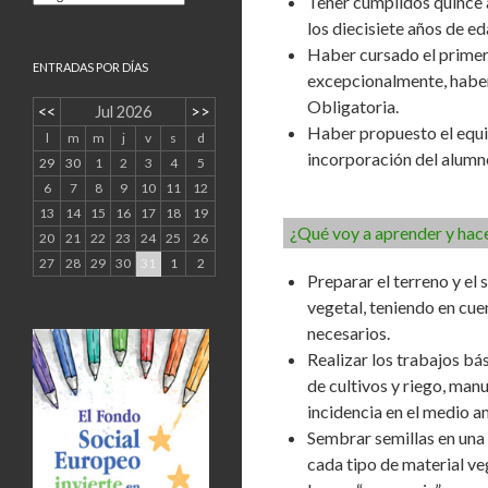
Tener cumplidos quince a
los diecisiete años de e
Haber cursado el primer
ENTRADAS POR DÍAS
excepcionalmente, haber
Obligatoria.
<<
Jul 2026
>>
Haber propuesto el equip
l
m
m
j
v
s
d
incorporación del alumn
29
30
1
2
3
4
5
6
7
8
9
10
11
12
13
14
15
16
17
18
19
¿Qué voy a aprender y hac
20
21
22
23
24
25
26
27
28
29
30
31
1
2
Preparar el terreno y el
vegetal, teniendo en cuen
necesarios.
Realizar los trabajos bás
de cultivos y riego, man
incidencia en el medio a
Sembrar semillas en una 
cada tipo de material ve