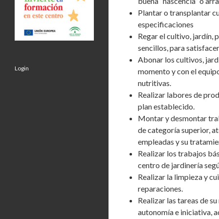
buena “nascencia” o arra
Plantar o transplantar c
especificaciones
Regar el cultivo, jardí
sencillos, para satisface
Abonar los cultivos, jar
Login
momento y con el equipo 
nutritivas.
Realizar labores de prod
plan establecido.
Montar y desmontar traba
de categoría superior, a
empleadas y su tratamie
Realizar los trabajos bá
centro de jardinería segú
Realizar la limpieza y c
reparaciones.
Realizar las tareas de s
autonomía e iniciativa,