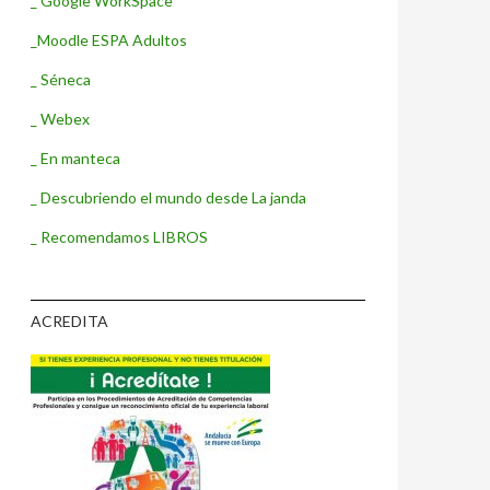
_ Google WorkSpace
_Moodle ESPA Adultos
_ Séneca
_ Webex
_ En manteca
_ Descubriendo el mundo desde La janda
_ Recomendamos LIBROS
ACREDITA