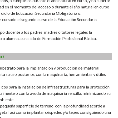
ños, o cumplirlos durante el año natural en curso, y no superar
dad en el momento del acceso o durante el año natural en curso
 ciclo de Educación Secundaria Obligatoria o,
 cursado el segundo curso de la Educación Secundaria
o docente a los padres, madres o tutores legales la
o o alumna a un ciclo de Formación Profesional Básica.
er?
 substrato para la implantación y producción del material
ta su uso posterior, con la maquinaria, herramientas y útiles
icos para la instalación de infraestructuras para la protección
ualmente o con la ayuda de maquinaria sencilla, minimizando su
mbiente.
pequeña superficie de terreno, con la profundidad acorde a
getal, así como implantar céspedes y/o tepes consiguiendo una