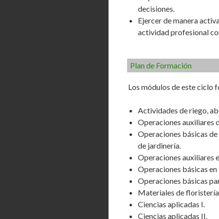
decisiones.
Ejercer de manera activa
actividad profesional c
Plan de Formación
Los módulos de este ciclo f
Actividades de riego, ab
Operaciones auxiliares d
Operaciones básicas de 
de jardinería.
Operaciones auxiliares e
Operaciones básicas en i
Operaciones básicas par
Materiales de floristería
Ciencias aplicadas I.
Ciencias aplicadas II.