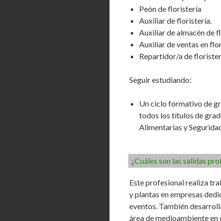
Peón de floristería
Auxiliar de floristería.
Auxiliar de almacén de fl
Auxiliar de ventas en flor
Repartidor/a de florister
Seguir estudiando:
Un ciclo formativo de gr
todos los títulos de grad
Alimentarias y Segurida
¿Cuáles son las salidas pro
Este profesional realiza tr
y plantas en empresas dedic
eventos. También desarrolla
área de medioambiente en 