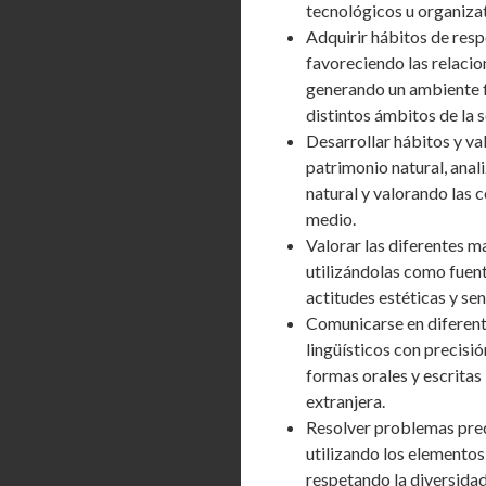
tecnológicos u organizat
Adquirir hábitos de resp
favoreciendo las relacio
generando un ambiente f
distintos ámbitos de la 
Desarrollar hábitos y va
patrimonio natural, anal
natural y valorando las 
medio.
Valorar las diferentes m
utilizándolas como fuent
actitudes estéticas y sen
Comunicarse en diferente
lingüísticos con precisió
formas orales y escritas
extranjera.
Resolver problemas pred
utilizando los elementos
respetando la diversida