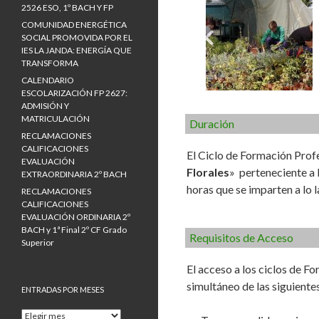
2526 ESO, 1º BACH Y FP
COMUNIDAD ENERGÉTICA
SOCIAL PROMOVIDA POR EL
IES LA JANDA: ENERGÍA QUE
TRANSFORMA
CALENDARIO
ESCOLARIZACIÓN FP 2627:
ADMISIÓN Y
MATRICULACIÓN
Duración
RECLAMACIONES
CALIFICACIONES
El Ciclo de Formación Profe
EVALUACIÓN
Florales
» perteneciente a 
EXTRAORDINARIA 2º BACH
horas que se imparten a lo l
RECLAMACIONES
CALIFICACIONES
EVALUACIÓN ORDINARIA 2º
BACH y 1ª Final 2º CF Grado
Requisitos de Acceso
Superior
El acceso a los ciclos de F
simultáneo de las siguiente
ENTRADAS POR MESES