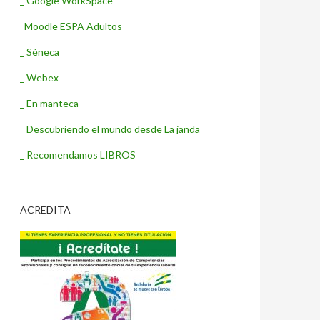
_ Google WorkSpace
_Moodle ESPA Adultos
_ Séneca
_ Webex
_ En manteca
_ Descubriendo el mundo desde La janda
_ Recomendamos LIBROS
ACREDITA