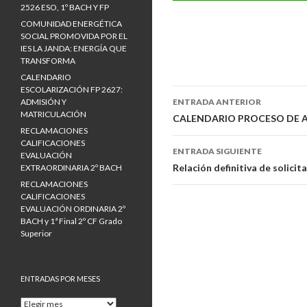
2526 ESO, 1º BACH Y FP
COMUNIDAD ENERGÉTICA
SOCIAL PROMOVIDA POR EL
IES LA JANDA: ENERGÍA QUE
TRANSFORMA
CALENDARIO
ESCOLARIZACIÓN FP 2627:
ADMISIÓN Y
ENTRADA ANTERIOR
MATRICULACIÓN
Ir
CALENDARIO PROCESO DE 
RECLAMACIONES
a
CALIFICACIONES
ENTRADA SIGUIENTE
EVALUACIÓN
la
Relación definitiva de solici
EXTRAORDINARIA 2º BACH
RECLAMACIONES
entrada
CALIFICACIONES
EVALUACIÓN ORDINARIA 2º
BACH y 1ª Final 2º CF Grado
Superior
ENTRADAS POR MESES
E