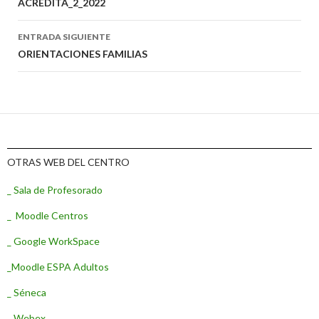
Ir
ACREDITA_2_2022
a
ENTRADA SIGUIENTE
la
ORIENTACIONES FAMILIAS
entrada
OTRAS WEB DEL CENTRO
_ Sala de Profesorado
_ Moodle Centros
_ Google WorkSpace
_Moodle ESPA Adultos
_ Séneca
_ Webex