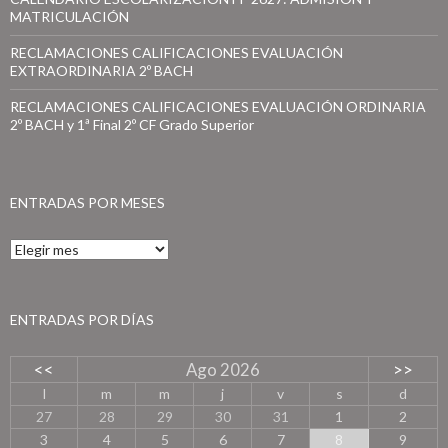
MATRICULACIÓN
RECLAMACIONES CALIFICACIONES EVALUACIÓN
EXTRAORDINARIA 2º BACH
RECLAMACIONES CALIFICACIONES EVALUACIÓN ORDINARIA
2º BACH y 1ª Final 2º CF Grado Superior
ENTRADAS POR MESES
E
n
t
r
a
ENTRADAS POR DÍAS
d
a
<<
Ago 2026
>>
s
p
l
m
m
j
v
s
d
o
27
28
29
30
31
1
2
r
3
4
5
6
7
8
9
m