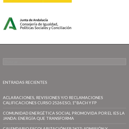
B
u
s
c
a
ENTRADAS RECIENTES
r
:
ACLARACIONES, REVISIONES Y/O RECLAMACIONES
CALIFICACIONES CURSO 2526 ESO, 1º BACH Y FP
COMUNIDAD ENERGÉTICA SOCIAL PROMOVIDA POR EL IES LA
JANDA: ENERGÍA QUE TRANSFORMA
CALENDARIO ESCOLARIZACIÓN FP 2627: ADMISIÓN Y