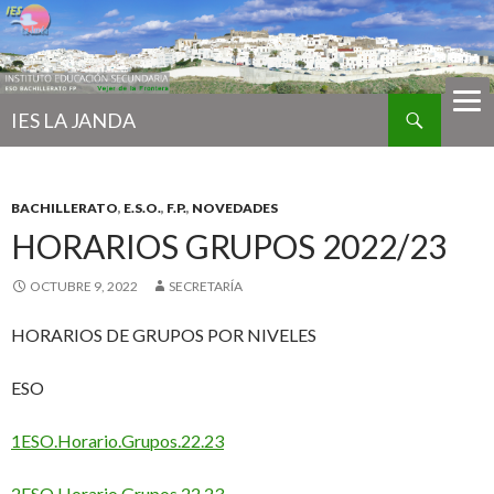
Buscar
IES LA JANDA
IR
AL
CONTENIDO
BACHILLERATO
,
E.S.O.
,
F.P.
,
NOVEDADES
HORARIOS GRUPOS 2022/23
OCTUBRE 9, 2022
SECRETARÍA
HORARIOS DE GRUPOS POR NIVELES
ESO
1ESO.Horario.Grupos.22.23
2ESO.Horario.Grupos.22.23