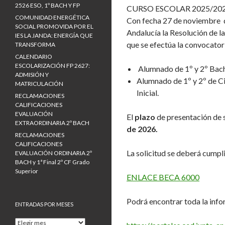
2526 ESO, 1º BACH Y FP
CURSO ESCOLAR 2025/202
COMUNIDAD ENERGÉTICA
Con fecha 27 de noviembre de
SOCIAL PROMOVIDA POR EL
Andalucía la Resolución de la
IES LA JANDA: ENERGÍA QUE
que se efectúa la convocatori
TRANSFORMA
CALENDARIO
ESCOLARIZACIÓN FP 2627:
Alumnado de 1º y 2º Bachi
ADMISIÓN Y
Alumnado de 1º y 2º de C
MATRICULACIÓN
Inicial.
RECLAMACIONES
CALIFICACIONES
EVALUACIÓN
El
plazo
de presentación de 
EXTRAORDINARIA 2º BACH
de 2026.
RECLAMACIONES
CALIFICACIONES
La solicitud se deberá cumpl
EVALUACIÓN ORDINARIA 2º
BACH y 1ª Final 2º CF Grado
Superior
ENLACE BECA 6000
Podrá encontrar toda la infor
ENTRADAS POR MESES
E