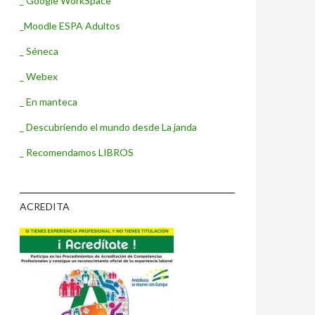
_ Google WorkSpace
_Moodle ESPA Adultos
_ Séneca
_ Webex
_ En manteca
_ Descubriendo el mundo desde La janda
_ Recomendamos LIBROS
ACREDITA