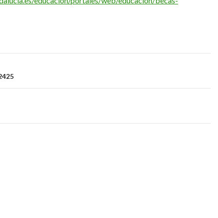
andalucia.es/educacion/portales/web/educacion/becas-
2425