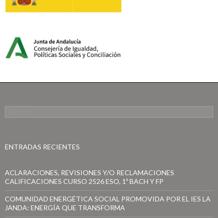
B
u
s
c
a
ENTRADAS RECIENTES
r
:
ACLARACIONES, REVISIONES Y/O RECLAMACIONES
CALIFICACIONES CURSO 2526 ESO, 1º BACH Y FP
COMUNIDAD ENERGÉTICA SOCIAL PROMOVIDA POR EL IES LA
JANDA: ENERGÍA QUE TRANSFORMA