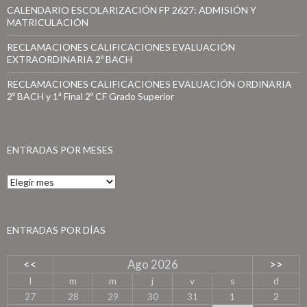
CALENDARIO ESCOLARIZACIÓN FP 2627: ADMISIÓN Y
MATRICULACIÓN
RECLAMACIONES CALIFICACIONES EVALUACIÓN
EXTRAORDINARIA 2º BACH
RECLAMACIONES CALIFICACIONES EVALUACIÓN ORDINARIA
2º BACH y 1ª Final 2º CF Grado Superior
ENTRADAS POR MESES
E
n
t
r
a
ENTRADAS POR DÍAS
d
a
<<
Ago 2026
>>
s
p
l
m
m
j
v
s
d
o
27
28
29
30
31
1
2
r