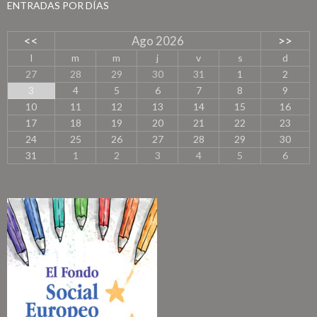
a
ENTRADAS POR DÍAS
d
a
<<
Ago 2026
>>
s
p
l
m
m
j
v
s
d
o
27
28
29
30
31
1
2
r
3
4
5
6
7
8
9
m
10
11
12
13
14
15
16
e
s
17
18
19
20
21
22
23
e
24
25
26
27
28
29
30
s
31
1
2
3
4
5
6