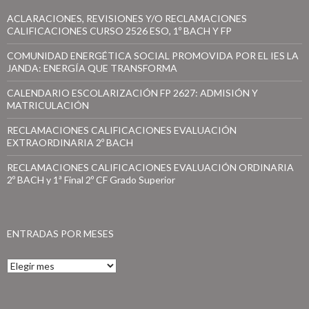
:
ACLARACIONES, REVISIONES Y/O RECLAMACIONES
CALIFICACIONES CURSO 2526 ESO, 1º BACH Y FP
COMUNIDAD ENERGÉTICA SOCIAL PROMOVIDA POR EL IES LA
JANDA: ENERGÍA QUE TRANSFORMA
CALENDARIO ESCOLARIZACIÓN FP 2627: ADMISIÓN Y
MATRICULACIÓN
RECLAMACIONES CALIFICACIONES EVALUACIÓN
EXTRAORDINARIA 2º BACH
RECLAMACIONES CALIFICACIONES EVALUACIÓN ORDINARIA
2º BACH y 1ª Final 2º CF Grado Superior
ENTRADAS POR MESES
E
n
t
r