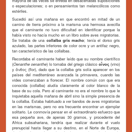
mayoría de las veces se enreda en desacertadas suposiciones
o especulaciones; o en pensamientos tan melancólicos como
estériles.
Sucedió así una mañana en que encontró en mitad de un
camino de tierra próximo a la marisma una hermosa avecilla
que el caminante no tuvo dificultad en identificar porque la
había visto no hacía mucho en un libro sobre aves migratorias.
Se trataba de una
collalba gris macho
; tenía el dorso gris
azulado, las partes inferiores de color ocre y un antifaz negro,
tan característico de las collalbas.
Recordaba el caminante haber leído que su nombre científico
(
Oenanthe
oenanthe
) lo tomaba del griego clásico
ο
ἶ
νος
(vino)
y ἄνθος (flor), dado que la collalba gris solía aparecer en los
países del mediterráneo avanzada la primavera, cuando las
vides comenzaban a florecer. El nombre común con que era
conocida (collalba) aludía claramente al color blanco de la
base de su cola. Pero al caminante no era el nombre lo que le
inquietaba aquella mañana de abril sino la simple presencia de
la collalba. Estaba habituado a ver bandos de aves migratorias
en las marismas, pero no era frecuente encontrar un ejemplar
solitario. Le conmovía pensar en el extraordinario esfuerzo que
esa pequeña ave, de apenas 30 gramos, y procedente del
Africa subsahariana, tendría que realizar durante el vuelo
prenupcial hasta llegar a su destino, en el Norte de Europa,