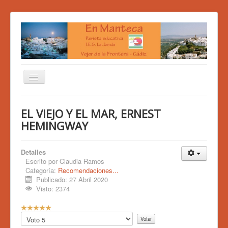
PORTADA
EL VIEJO Y EL MAR, ERNEST
BIBLIOWEB
HEMINGWAY
EDITORIAL
Detalles
QUIÉNES SOMOS
Escrito por
Claudia Ramos
Categoría:
Recomendaciones...
SECCIONES
Publicado: 27 Abril 2020
Visto: 2374
R
a
Por
t
favor,