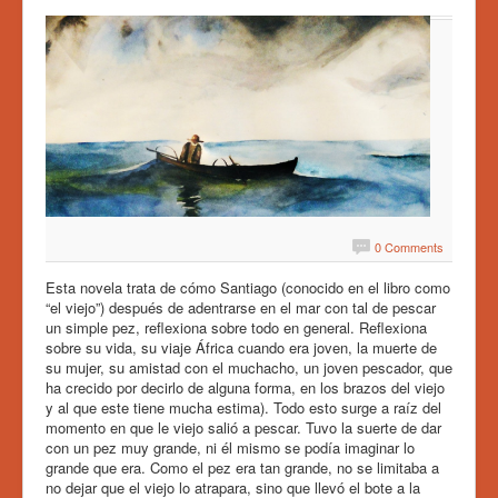
i
vote
o
:
5
/
5
0 Comments
Esta novela trata de cómo Santiago (conocido en el libro como
“el viejo”) después de adentrarse en el mar con tal de pescar
un simple pez, reflexiona sobre todo en general. Reflexiona
sobre su vida, su viaje África cuando era joven, la muerte de
su mujer, su amistad con el muchacho, un joven pescador, que
ha crecido por decirlo de alguna forma, en los brazos del viejo
y al que este tiene mucha estima). Todo esto surge a raíz del
momento en que le viejo salió a pescar. Tuvo la suerte de dar
con un pez muy grande, ni él mismo se podía imaginar lo
grande que era. Como el pez era tan grande, no se limitaba a
no dejar que el viejo lo atrapara, sino que llevó el bote a la