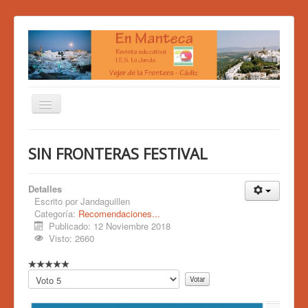
PORTADA
SIN FRONTERAS FESTIVAL
BIBLIOWEB
EDITORIAL
Detalles
Escrito por
Jandaguillen
QUIÉNES SOMOS
Categoría:
Recomendaciones...
Publicado: 12 Noviembre 2018
SECCIONES
Visto: 2660
R
a
Por
t
favor,
i
vote