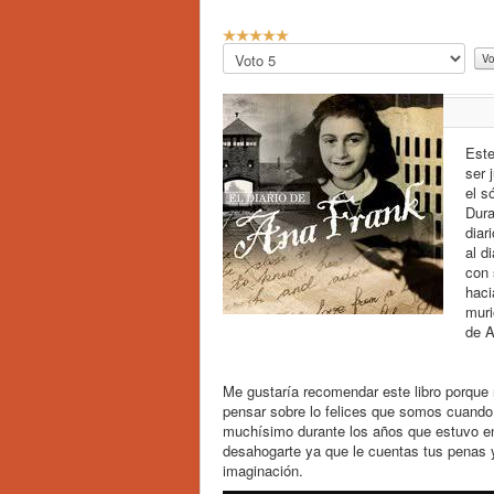
R
a
Por
t
favor,
i
vote
o
:
Este
5
ser 
el s
/
Dura
diar
5
al d
con 
haci
muri
de A
Me gustaría recomendar este libro porque r
pensar sobre lo felices que somos cuando 
muchísimo durante los años que estuvo en
desahogarte ya que le cuentas tus penas y
imaginación.