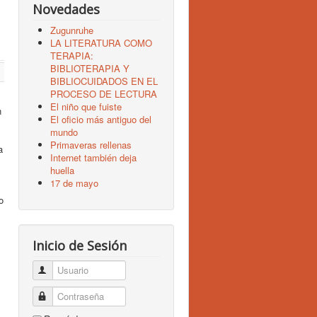
Novedades
Zugunruhe
LA LITERATURA COMO
TERAPIA:
BIBLIOTERAPIA Y
BIBLIOCUIDADOS EN EL
PROCESO DE LECTURA
El niño que fuiste
n
El oficio más antiguo del
mundo
Primaveras rellenas
a
Internet también deja
huella
17 de mayo
o
Inicio de Sesión
Usuario
Contraseña