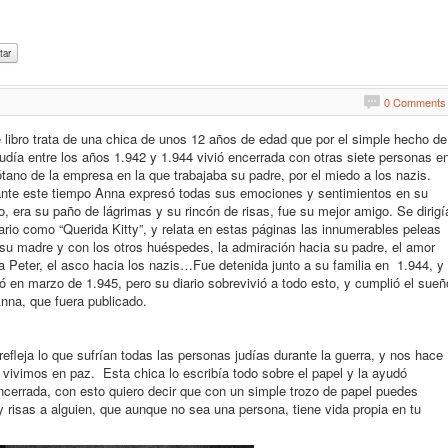
0 Comments
 libro trata de una chica de unos 12 años de edad que por el simple hecho de
judía entre los años 1.942 y 1.944 vivió encerrada con otras siete personas e
ótano de la empresa en la que trabajaba su padre, por el miedo a los nazis.
nte este tiempo Anna expresó todas sus emociones y sentimientos en su
io, era su paño de lágrimas y su rincón de risas, fue su mejor amigo. Se dirigí
iario como “Querida Kitty”, y relata en estas páginas las innumerables peleas
su madre y con los otros huéspedes, la admiración hacia su padre, el amor
a Peter, el asco hacia los nazis…Fue detenida junto a su familia en 1.944, y
ó en marzo de 1.945, pero su diario sobrevivió a todo esto, y cumplió el sueñ
nna, que fuera publicado.
efleja lo que sufrían todas las personas judías durante la guerra, y nos hace
vivimos en paz. Esta chica lo escribía todo sobre el papel y la ayudó
cerrada, con esto quiero decir que con un simple trozo de papel puedes
 risas a alguien, que aunque no sea una persona, tiene vida propia en tu