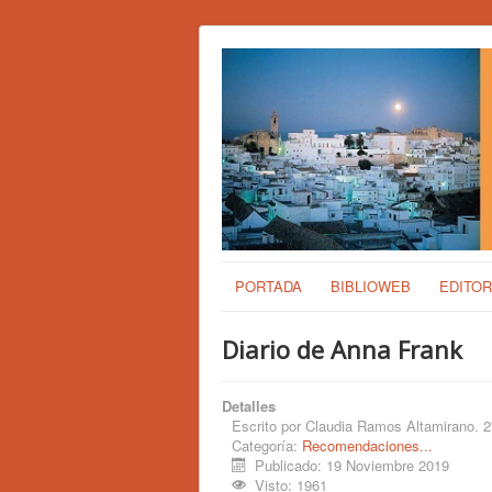
PORTADA
BIBLIOWEB
EDITOR
Diario de Anna Frank
Detalles
Escrito por
Claudia Ramos Altamirano. 
Categoría:
Recomendaciones...
Publicado: 19 Noviembre 2019
Visto: 1961