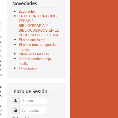
Novedades
Zugunruhe
LA LITERATURA COMO
TERAPIA:
BIBLIOTERAPIA Y
BIBLIOCUIDADOS EN EL
PROCESO DE LECTURA
o
El niño que fuiste
s
El oficio más antiguo del
ón
mundo
n
Primaveras rellenas
a
Internet también deja
s
huella
s
17 de mayo
a
e
s
Inicio de Sesión
s
o
r
Usuario
s
lo
Contraseña
e