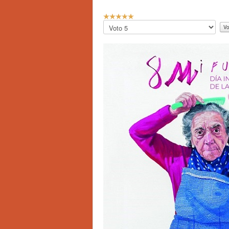
R
a
Por
t
favor,
i
vote
o
:
5
/
5