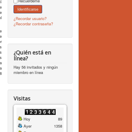
Recuérdeme
í
e
Identificarse
e
l
¿Recordar usuario?
¿Recordar contraseña?
e
e
r
s
¿Quién está en
s
s
línea?
da
Hay 56 invitados y ningún
ra
miembro en línea
8
Visitas
Hoy
89
Ayer
1358